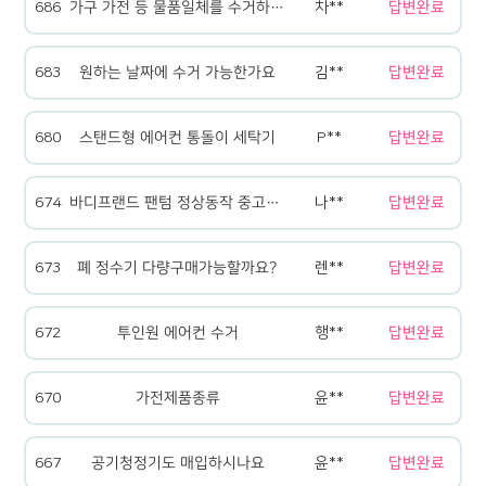
686
가구 가전 등 물품일체를 수거하는 경우 어떻게 진행하나요
차**
답변완료
683
원하는 날짜에 수거 가능한가요
김**
답변완료
680
스탠드형 에어컨 통돌이 세탁기
P**
답변완료
674
바디프랜드 팬텀 정상동작 중고매매
나**
답변완료
673
폐 정수기 다량구매가능할까요?
렌**
답변완료
672
투인원 에어컨 수거
행**
답변완료
670
가전제품종류
윤**
답변완료
667
공기청정기도 매입하시나요
윤**
답변완료